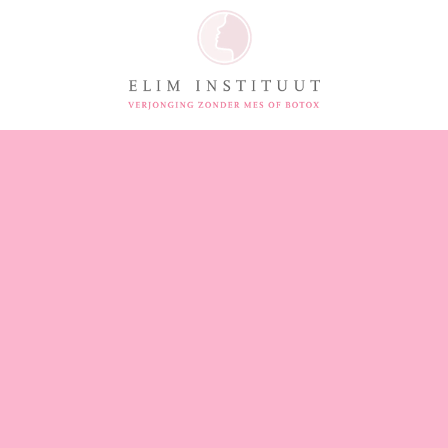
Eigen skincare lijn en skincare op maat.
Premium natuurlijke huidverzorging die
werkt
Geavanceerde PeptideFusion™-
technologie